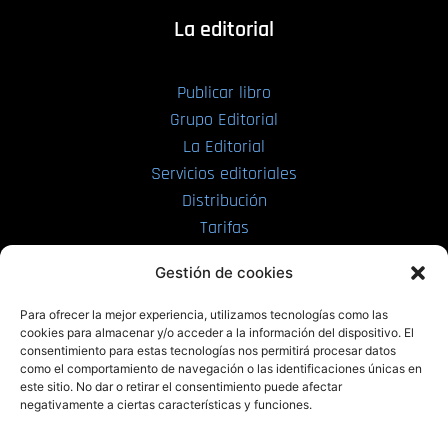
La editorial
Publicar libro
Grupo Editorial
La Editorial
Servicios editoriales
Distribución
Tarifas
Enviar manuscrito
Gestión de cookies
PRL | Media
Para ofrecer la mejor experiencia, utilizamos tecnologías como las
cookies para almacenar y/o acceder a la información del dispositivo. El
consentimiento para estas tecnologías nos permitirá procesar datos
PRL | Films
como el comportamiento de navegación o las identificaciones únicas en
PRL | Play
este sitio. No dar o retirar el consentimiento puede afectar
negativamente a ciertas características y funciones.
PRL | LAB
PRL | Invierte