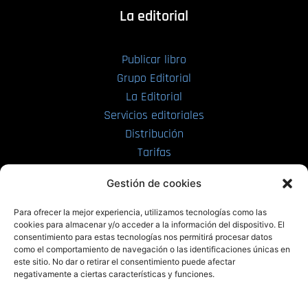
La editorial
Publicar libro
Grupo Editorial
La Editorial
Servicios editoriales
Distribución
Tarifas
Enviar manuscrito
Gestión de cookies
PRL | Media
Para ofrecer la mejor experiencia, utilizamos tecnologías como las
cookies para almacenar y/o acceder a la información del dispositivo. El
consentimiento para estas tecnologías nos permitirá procesar datos
PRL | Films
como el comportamiento de navegación o las identificaciones únicas en
PRL | Play
este sitio. No dar o retirar el consentimiento puede afectar
negativamente a ciertas características y funciones.
PRL | LAB
PRL | Invierte