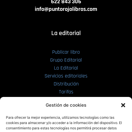
622 843 306
info@puntorojolibros.com
La editorial
Publicar libro
Grupo Editorial
La Editorial
Servicios editoriales
Distribución
Tarifas
Enviar manuscrito
Gestión de cookies
PRL | Media
Para ofrecer la mejor experiencia, utilizamos tecnologías como las
cookies para almacenar y/o acceder a la información del dispositivo. El
consentimiento para estas tecnologías nos permitirá procesar datos
PRL | Films