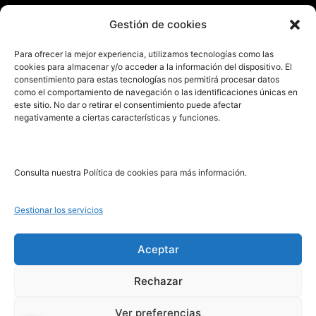
Enviar manuscrito
Gestión de cookies
PRL | Media
Para ofrecer la mejor experiencia, utilizamos tecnologías como las
cookies para almacenar y/o acceder a la información del dispositivo. El
consentimiento para estas tecnologías nos permitirá procesar datos
PRL | Films
como el comportamiento de navegación o las identificaciones únicas en
PRL | Play
este sitio. No dar o retirar el consentimiento puede afectar
negativamente a ciertas características y funciones.
PRL | LAB
PRL | Invierte
Blog
Consulta nuestra Política de cookies para más información.
Noticias
Gestionar los servicios
Legal
Aceptar
Rechazar
Aviso Legal
Política de Cookies
Ver preferencias