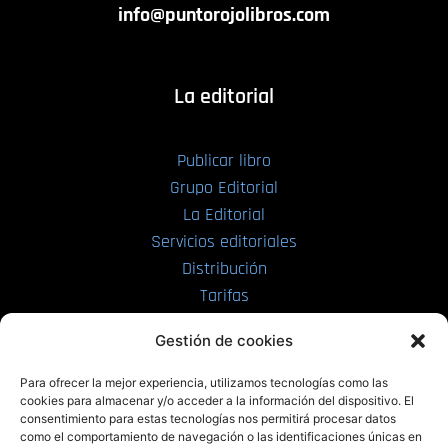
info@puntorojolibros.com
La editorial
Publicar libro
Grupo Editorial
La Editorial
Servicios editoriales
Distribución
Tarifas
Enviar manuscrito
Gestión de cookies
PRL | Media
Para ofrecer la mejor experiencia, utilizamos tecnologías como las
cookies para almacenar y/o acceder a la información del dispositivo. El
consentimiento para estas tecnologías nos permitirá procesar datos
PRL | Films
como el comportamiento de navegación o las identificaciones únicas en