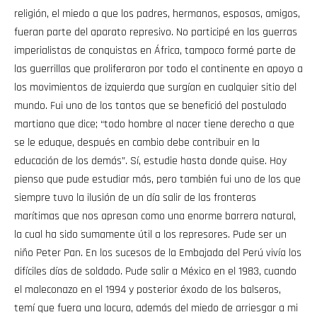
religión, el miedo a que los padres, hermanos, esposas, amigos,
fueran parte del aparato represivo. No participé en las guerras
imperialistas de conquistas en África, tampoco formé parte de
las guerrillas que proliferaron por todo el continente en apoyo a
los movimientos de izquierda que surgían en cualquier sitio del
mundo. Fui uno de los tantos que se benefició del postulado
martiano que dice; “todo hombre al nacer tiene derecho a que
se le eduque, después en cambio debe contribuir en la
educación de los demás”. Sí, estudie hasta donde quise. Hoy
pienso que pude estudiar más, pero también fui uno de los que
siempre tuvo la ilusión de un día salir de las fronteras
marítimas que nos apresan como una enorme barrera natural,
la cual ha sido sumamente útil a los represores. Pude ser un
niño Peter Pan. En los sucesos de la Embajada del Perú vivía los
difíciles días de soldado. Pude salir a México en el 1983, cuando
el maleconazo en el 1994 y posterior éxodo de los balseros,
temí que fuera una locura, además del miedo de arriesgar a mi