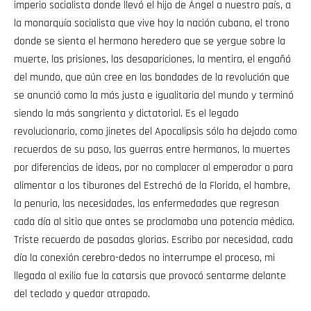
imperio socialista donde llevó el hijo de Ángel a nuestro país, a
la monarquía socialista que vive hoy la nación cubana, el trono
donde se sienta el hermano heredero que se yergue sobre la
muerte, las prisiones, las desapariciones, la mentira, el engañó
del mundo, que aún cree en las bondades de la revolución que
se anunció como la más justa e igualitaria del mundo y terminó
siendo la más sangrienta y dictatorial. Es el legado
revolucionario, como jinetes del Apocalipsis sólo ha dejado como
recuerdos de su paso, las guerras entre hermanos, la muertes
por diferencias de ideas, por no complacer al emperador o para
alimentar a los tiburones del Estrechó de la Florida, el hambre,
la penuria, las necesidades, las enfermedades que regresan
cada día al sitio que antes se proclamaba una potencia médica.
Triste recuerdo de pasadas glorias. Escribo por necesidad, cada
día la conexión cerebro-dedos no interrumpe el proceso, mi
llegada al exilio fue la catarsis que provocó sentarme delante
del teclado y quedar atrapado.