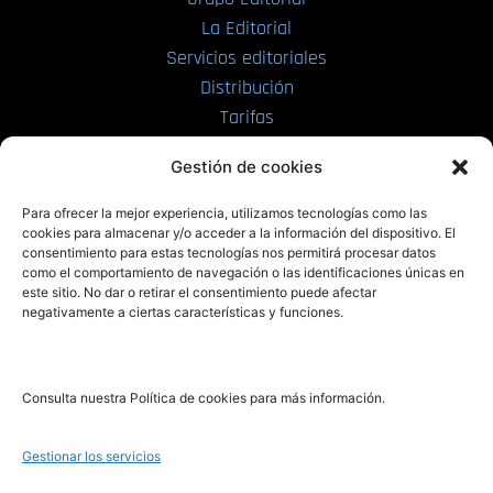
La Editorial
Servicios editoriales
Distribución
Tarifas
Enviar manuscrito
Gestión de cookies
PRL | Media
Para ofrecer la mejor experiencia, utilizamos tecnologías como las
cookies para almacenar y/o acceder a la información del dispositivo. El
consentimiento para estas tecnologías nos permitirá procesar datos
PRL | Films
como el comportamiento de navegación o las identificaciones únicas en
PRL | Play
este sitio. No dar o retirar el consentimiento puede afectar
negativamente a ciertas características y funciones.
PRL | LAB
PRL | Invierte
Blog
Consulta nuestra Política de cookies para más información.
Noticias
Gestionar los servicios