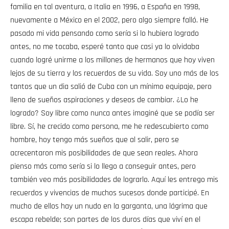
familia en tal aventura, a Italia en 1996, a España en 1998,
nuevamente a México en el 2002, pero algo siempre falló. He
pasado mi vida pensando como sería si lo hubiera logrado
antes, no me tocaba, esperé tanto que casi ya lo olvidaba
cuando logré unirme a los millones de hermanos que hoy viven
lejos de su tierra y los recuerdos de su vida. Soy uno más de los
tantos que un dia salió de Cuba con un mínimo equipaje, pero
lleno de sueños aspiraciones y deseos de cambiar. ¿Lo he
logrado? Soy libre como nunca antes imaginé que se podía ser
libre. Sí, he crecido como persona, me he redescubierto como
hombre, hoy tengo más sueños que al salir, pero se
acrecentaron mis posibilidades de que sean reales. Ahora
pienso más como sería si lo llego a conseguir antes, pero
también veo más posibilidades de lograrlo. Aquí les entrego mis
recuerdos y vivencias de muchos sucesos donde participé. En
mucho de ellos hay un nudo en la garganta, una lágrima que
escapa rebelde; son partes de los duros días que viví en el