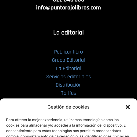
info@puntorojolibros.com
La editorial
Publicar libro
Grupo Editorial
La Editorial
Servicios editoriales
Distribución
Tarifas
Enviar manuscrito
Gestión de cookies
PRL | Media
Para ofrecer la mejor experiencia, utilizamos tecnologías como las
cookies para almacenar y/o acceder a la información del dispositivo. El
consentimiento para estas tecnologías nos permitirá procesar datos
PRL | Films
como el comportamiento de navegación o las identificaciones únicas en