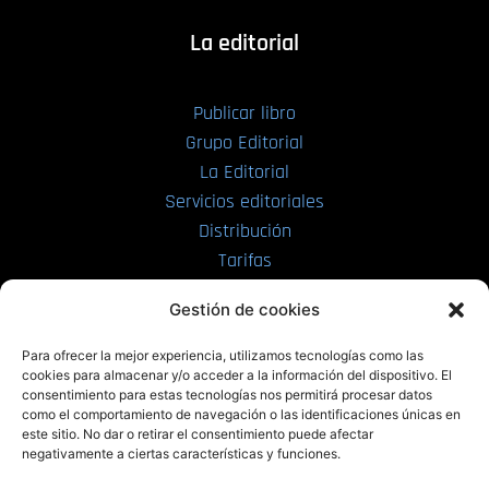
La editorial
Publicar libro
Grupo Editorial
La Editorial
Servicios editoriales
Distribución
Tarifas
Enviar manuscrito
Gestión de cookies
PRL | Media
Para ofrecer la mejor experiencia, utilizamos tecnologías como las
cookies para almacenar y/o acceder a la información del dispositivo. El
consentimiento para estas tecnologías nos permitirá procesar datos
PRL | Films
como el comportamiento de navegación o las identificaciones únicas en
PRL | Play
este sitio. No dar o retirar el consentimiento puede afectar
negativamente a ciertas características y funciones.
PRL | LAB