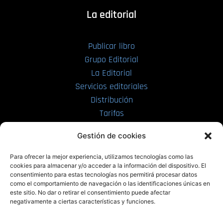
La editorial
Publicar libro
Grupo Editorial
La Editorial
Servicios editoriales
Distribución
Tarifas
Enviar manuscrito
Gestión de cookies
PRL | Media
Para ofrecer la mejor experiencia, utilizamos tecnologías como las
cookies para almacenar y/o acceder a la información del dispositivo. El
consentimiento para estas tecnologías nos permitirá procesar datos
PRL | Films
como el comportamiento de navegación o las identificaciones únicas en
PRL | Play
este sitio. No dar o retirar el consentimiento puede afectar
negativamente a ciertas características y funciones.
PRL | LAB
PRL | Invierte