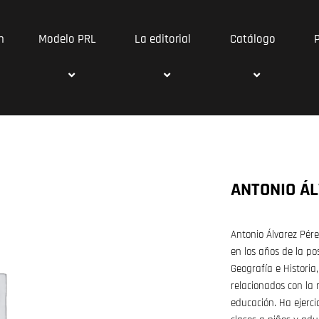
n
Modelo PRL
La editorial
Catálogo
ANTONIO Á
Antonio Álvarez Pére
en los años de la po
Geografía e Historia,
relacionados con la 
educación. Ha ejerci