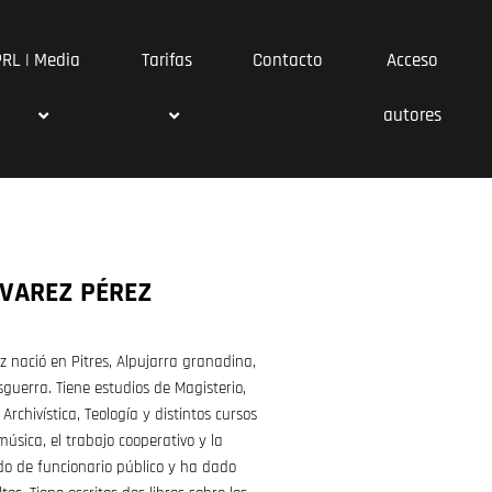
PRL | Media
Tarifas
Contacto
Acceso
autores
LVAREZ PÉREZ
z nació en Pitres, Alpujarra granadina,
sguerra. Tiene estudios de Magisterio,
 Archivística, Teología y distintos cursos
música, el trabajo cooperativo y la
do de funcionario público y ha dado