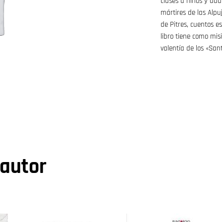
clases a niños y adul
mártires de las Alpu
de Pitres, cuentos es
libro tiene como mis
valentía de los «San
 autor