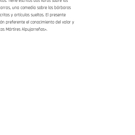
tos. Tiene escritos dos libros sobre los
jarras, una comedia sobre los bárbaros
critos y artículos sueltos. El presente
ión preferente el conocimiento del valor y
tos Mártires Alpujarreños».