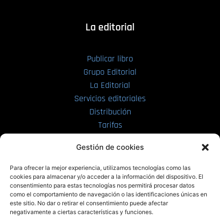
La editorial
Publicar libro
Grupo Editorial
La Editorial
Servicios editoriales
Distribución
Tarifas
Enviar manuscrito
Gestión de cookies
PRL | Media
Para ofrecer la mejor experiencia, utilizamos tecnologías como las
cookies para almacenar y/o acceder a la información del dispositivo. El
consentimiento para estas tecnologías nos permitirá procesar datos
PRL | Films
como el comportamiento de navegación o las identificaciones únicas en
PRL | Play
este sitio. No dar o retirar el consentimiento puede afectar
negativamente a ciertas características y funciones.
PRL | LAB