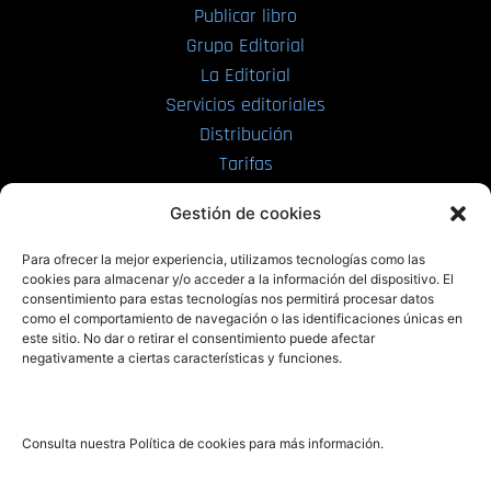
Publicar libro
Grupo Editorial
La Editorial
Servicios editoriales
Distribución
Tarifas
Enviar manuscrito
Gestión de cookies
PRL | Media
Para ofrecer la mejor experiencia, utilizamos tecnologías como las
cookies para almacenar y/o acceder a la información del dispositivo. El
consentimiento para estas tecnologías nos permitirá procesar datos
PRL | Films
como el comportamiento de navegación o las identificaciones únicas en
PRL | Play
este sitio. No dar o retirar el consentimiento puede afectar
negativamente a ciertas características y funciones.
PRL | LAB
PRL | Invierte
Blog
Consulta nuestra Política de cookies para más información.
Noticias