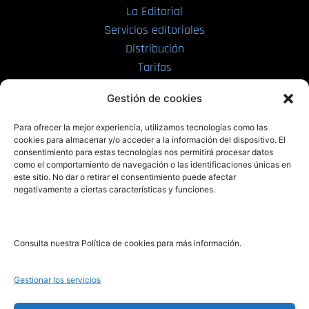
La Editorial
Servicios editoriales
Distribución
Tarifas
Enviar manuscrito
Gestión de cookies
PRL | Media
Para ofrecer la mejor experiencia, utilizamos tecnologías como las
cookies para almacenar y/o acceder a la información del dispositivo. El
consentimiento para estas tecnologías nos permitirá procesar datos
PRL | Films
como el comportamiento de navegación o las identificaciones únicas en
PRL | Play
este sitio. No dar o retirar el consentimiento puede afectar
negativamente a ciertas características y funciones.
PRL | LAB
PRL | Invierte
Blog
Consulta nuestra Política de cookies para más información.
Noticias
Gestionar los servicios