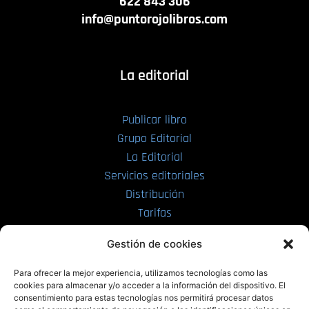
622 843 306
info@puntorojolibros.com
La editorial
Publicar libro
Grupo Editorial
La Editorial
Servicios editoriales
Distribución
Tarifas
Enviar manuscrito
Gestión de cookies
PRL | Media
Para ofrecer la mejor experiencia, utilizamos tecnologías como las
cookies para almacenar y/o acceder a la información del dispositivo. El
consentimiento para estas tecnologías nos permitirá procesar datos
PRL | Films