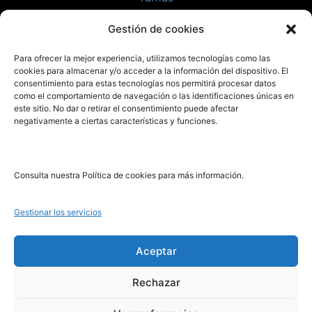
Enviar manuscrito
Gestión de cookies
PRL | Media
Para ofrecer la mejor experiencia, utilizamos tecnologías como las
cookies para almacenar y/o acceder a la información del dispositivo. El
consentimiento para estas tecnologías nos permitirá procesar datos
PRL | Films
como el comportamiento de navegación o las identificaciones únicas en
PRL | Play
este sitio. No dar o retirar el consentimiento puede afectar
negativamente a ciertas características y funciones.
PRL | LAB
PRL | Invierte
Blog
Consulta nuestra Política de cookies para más información.
Noticias
Gestionar los servicios
Legal
Aceptar
Rechazar
Aviso Legal
Política de Cookies