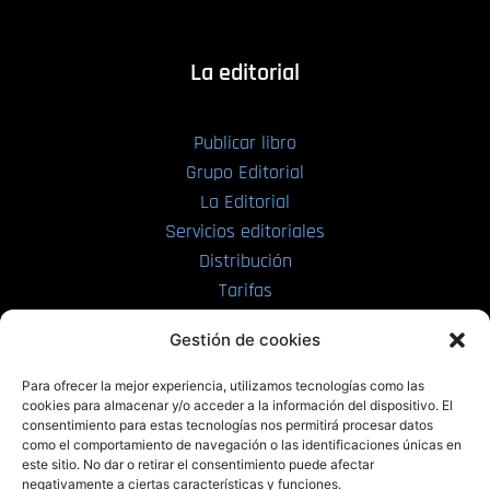
La editorial
Publicar libro
Grupo Editorial
La Editorial
Servicios editoriales
Distribución
Tarifas
Enviar manuscrito
Gestión de cookies
PRL | Media
Para ofrecer la mejor experiencia, utilizamos tecnologías como las
cookies para almacenar y/o acceder a la información del dispositivo. El
consentimiento para estas tecnologías nos permitirá procesar datos
PRL | Films
como el comportamiento de navegación o las identificaciones únicas en
PRL | Play
este sitio. No dar o retirar el consentimiento puede afectar
negativamente a ciertas características y funciones.