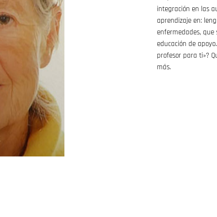
integración en las a
aprendizaje en: leng
enfermedades, que s
educación de apoyo.
profesor para ti»? 
más.