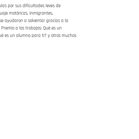
ulas por sus dificultades leves de
uaje motóricas, inmigrantes,
e ayudaron a solventar gracias a la
 Premio a los trabajos: Qué es un
Qué es un alumno para ti? y otros muchos