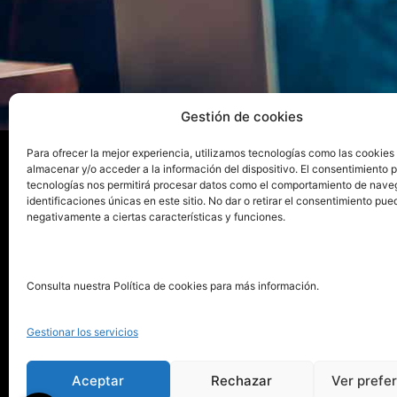
Gestión de cookies
Para ofrecer la mejor experiencia, utilizamos tecnologías como las cookies
almacenar y/o acceder a la información del dispositivo. El consentimiento 
tecnologías nos permitirá procesar datos como el comportamiento de nave
La ed
identificaciones únicas en este sitio. No dar o retirar el consentimiento pue
negativamente a ciertas características y funciones.
Publica tu libro con el sello
Publica
pionero de autoedición
Grupo 
Consulta nuestra Política de cookies para más información.
La Edi
911 413 306
Servic
Gestionar los servicios
622 843 306
Distri
info@puntorojolibros.com
Tarifa
Aceptar
Rechazar
Ver prefe