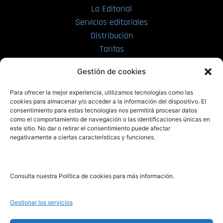
La Editorial
Servicios editoriales
Distribución
Tarifas
Enviar manuscrito
Gestión de cookies
PRL | Media
Para ofrecer la mejor experiencia, utilizamos tecnologías como las
cookies para almacenar y/o acceder a la información del dispositivo. El
consentimiento para estas tecnologías nos permitirá procesar datos
PRL | Films
como el comportamiento de navegación o las identificaciones únicas en
PRL | Play
este sitio. No dar o retirar el consentimiento puede afectar
negativamente a ciertas características y funciones.
PRL | LAB
PRL | Invierte
Blog
Consulta nuestra Política de cookies para más información.
Noticias
Gestionar los servicios