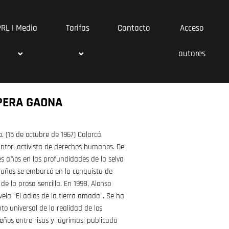
PRL | Media
Tarifas
Contacto
Acceso
autores
PERA GAONA
 (15 de octubre de 1967) Calarcá,
pintor, activista de derechos humanos. De
es años en las profundidades de la selva
6 años se embarcó en la conquista de
e la prosa sencilla. En 1998, Alonso
vela “El adiós de la tierra amada”. Se ha
to universal de la realidad de los
ños entre risas y lágrimas; publicado