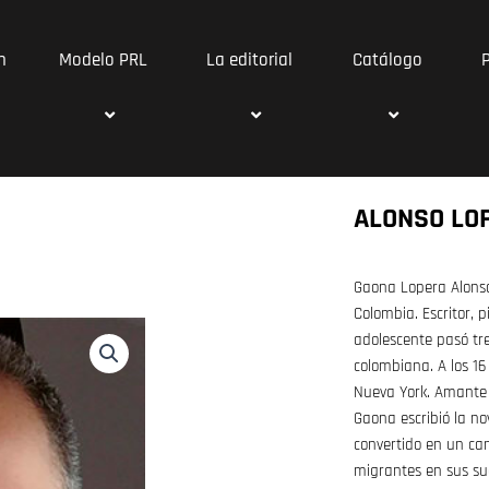
n
Modelo PRL
La editorial
Catálogo
ALONSO LO
Gaona Lopera Alonso.
Colombia. Escritor, 
adolescente pasó tr
colombiana. A los 1
Nueva York. Amante d
Gaona escribió la no
convertido en un can
migrantes en sus sue