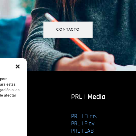
CONTACTO
 para
para estas
gación o las
itorial
PRL | Media
de afectar
PRL | Films
r libro
PRL | Play
Editorial
PRL | LAB
torial