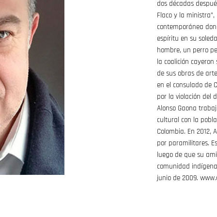
dos décadas después 
Flaco y la ministra”
contemporánea donde
espíritu en su soled
hombre, un perro pe
la coalición cayeron
de sus obras de arte
en el consulado de C
por la violación del
Alonso Gaona trabaj
cultural con la pobl
Colombia. En 2012, 
por paramilitares. E
luego de que su amig
comunidad indígena 
junio de 2009. www