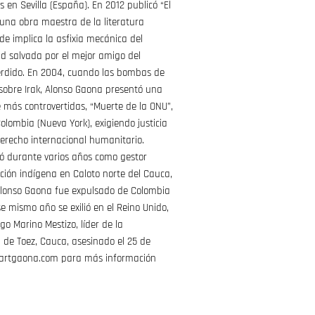
en Sevilla (España). En 2012 publicó “El
, una obra maestra de la literatura
 implica la asfixia mecánica del
ad salvada por el mejor amigo del
rdido. En 2004, cuando las bombas de
 sobre Irak, Alonso Gaona presentó una
 más controvertidas, “Muerte de la ONU”,
olombia (Nueva York), exigiendo justicia
 derecho internacional humanitario.
ó durante varios años como gestor
ación indígena en Caloto norte del Cauca,
Alonso Gaona fue expulsado de Colombia
se mismo año se exilió en el Reino Unido,
o Marino Mestizo, líder de la
de Toez, Cauca, asesinado el 25 de
.artgaona.com para más información