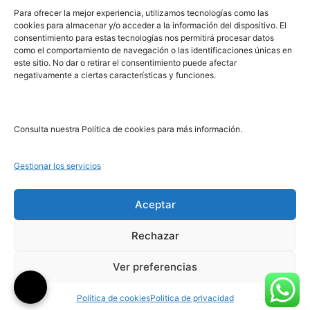
PRL | Media
Para ofrecer la mejor experiencia, utilizamos tecnologías como las
cookies para almacenar y/o acceder a la información del dispositivo. El
consentimiento para estas tecnologías nos permitirá procesar datos
PRL | Films
como el comportamiento de navegación o las identificaciones únicas en
PRL | Play
este sitio. No dar o retirar el consentimiento puede afectar
negativamente a ciertas características y funciones.
PRL | LAB
PRL | Invierte
Blog
Consulta nuestra Política de cookies para más información.
Noticias
Gestionar los servicios
Legal
Aceptar
Rechazar
Aviso Legal
Política de Cookies
Ver preferencias
Política de Privacidad
Política de cookies
Politica de privacidad