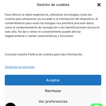
Enviar manuscrito
Gestión de cookies
PRL | Media
Para ofrecer la mejor experiencia, utilizamos tecnologías como las
cookies para almacenar y/o acceder a la información del dispositivo. El
consentimiento para estas tecnologías nos permitirá procesar datos
PRL | Films
como el comportamiento de navegación o las identificaciones únicas en
PRL | Play
este sitio. No dar o retirar el consentimiento puede afectar
negativamente a ciertas características y funciones.
PRL | LAB
PRL | Invierte
Blog
Consulta nuestra Política de cookies para más información.
Noticias
Gestionar los servicios
Legal
Aceptar
Rechazar
Aviso Legal
Política de Cookies
Ver preferencias
Política de Privacidad