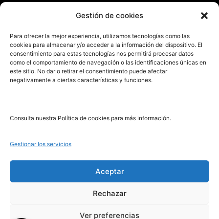
Enviar manuscrito
Gestión de cookies
PRL | Media
Para ofrecer la mejor experiencia, utilizamos tecnologías como las
cookies para almacenar y/o acceder a la información del dispositivo. El
consentimiento para estas tecnologías nos permitirá procesar datos
PRL | Films
como el comportamiento de navegación o las identificaciones únicas en
PRL | Play
este sitio. No dar o retirar el consentimiento puede afectar
negativamente a ciertas características y funciones.
PRL | LAB
PRL | Invierte
Blog
Consulta nuestra Política de cookies para más información.
Noticias
Gestionar los servicios
Legal
Aceptar
Rechazar
Aviso Legal
Política de Cookies
Ver preferencias