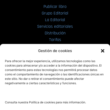
Publicar libro
Grupo Editorial
La Editorial
Servicios editoriales
Distribución
Tarifas
Enviar manuscrito
Gestión de cookies
PRL | Media
Para ofrecer la mejor experiencia, utilizamos tecnologías como las
cookies para almacenar y/o acceder a la información del dispositivo. El
consentimiento para estas tecnologías nos permitirá procesar datos
PRL | Films
como el comportamiento de navegación o las identificaciones únicas en
PRL | Play
este sitio. No dar o retirar el consentimiento puede afectar
negativamente a ciertas características y funciones.
PRL | LAB
PRL | Invierte
Blog
Consulta nuestra Política de cookies para más información.
Noticias