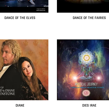
DANCE OF THE ELVES
DANCE OF THE FAIRIES
Leer más
Leer más
DIANE
DIES IRAE