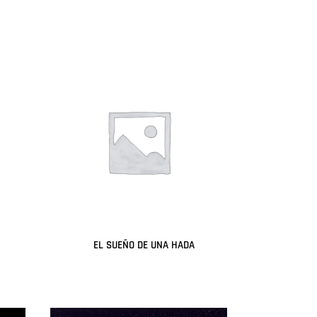
Leer más
EL SUEÑO DE UNA HADA
Leer más