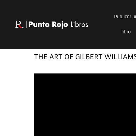
Ir
al
Publicar u
contenido
libro
THE ART OF GILBERT WILLIAM