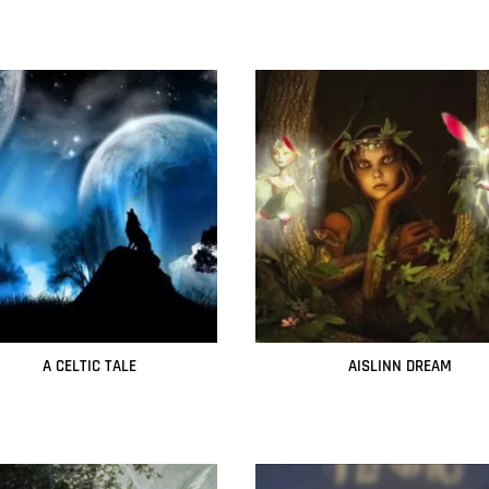
A CELTIC TALE
AISLINN DREAM
Leer más
Leer más