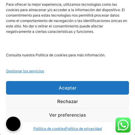
Para ofrecer la mejor experiencia, utilizamos tecnologías como las
PRL | Media
cookies para almacenar y/o acceder a la información del dispositivo. El
consentimiento para estas tecnologías nos permitirá procesar datos
como el comportamiento de navegación o las identificaciones únicas en
PRL | Films
este sitio. No dar o retirar el consentimiento puede afectar
PRL | Play
negativamente a ciertas características y funciones.
PRL | LAB
PRL | Invierte
Blog
Consulta nuestra Política de cookies para más información.
Noticias
Gestionar los servicios
Legal
Aceptar
Rechazar
Aviso Legal
Política de Cookies
Ver preferencias
Política de Privacidad
Política de cookies
Politica de privacidad