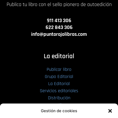
Publica tu libro con el sello pionero de autoedición
911 413 306
622 843 306
info@puntorojolibros.com
La editorial
Publicar libro
Grupo Editorial
La Editorial
Servicios editoriales
Distribución
Tarifas
Gestión de cookies
Enviar manuscrito