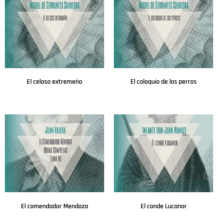
El celoso extremeño
El coloquio de los perros
Leer más
Leer más
El comendador Mendoza
El conde Lucanor