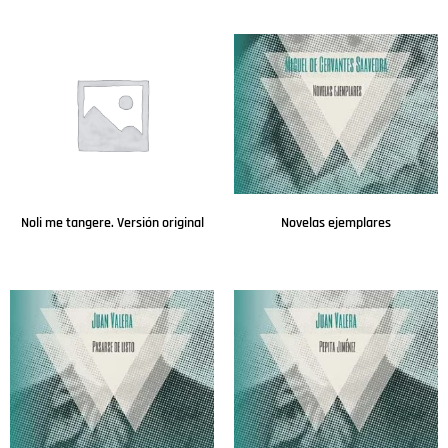
Leer más
Leer más
Noli me tangere. Versión original
Novelas ejemplares
Leer más
Leer más