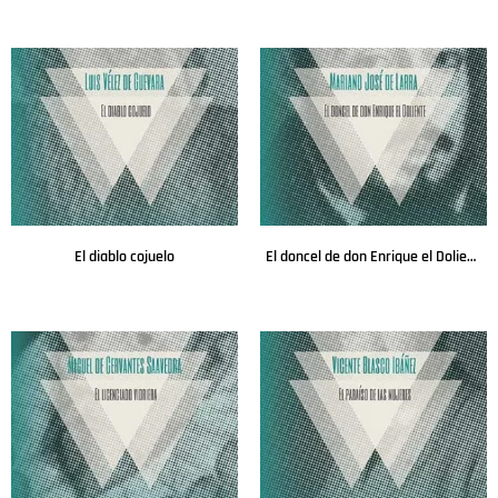
Leer más
Leer más
El diablo cojuelo
El doncel de don Enrique el Doliente
Leer más
Leer más