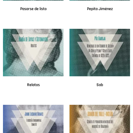
Pasarse de listo
Pepita Jiménez
Leer más
Leer más
Relatos
Sab
Leer más
Leer más