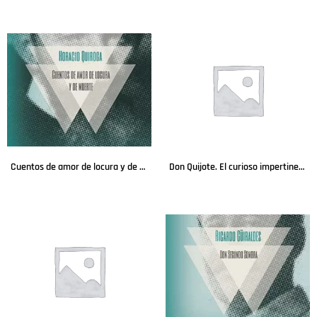
Leer más
Leer más
Cuentos de amor de locura y de muerte
Don Quijote. El curioso impertinente
Leer más
Leer más