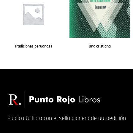
Tradiciones peruanas I
Una cristiana
Leer más
Leer más
Publica tu libro con el sello pionero de autoedición