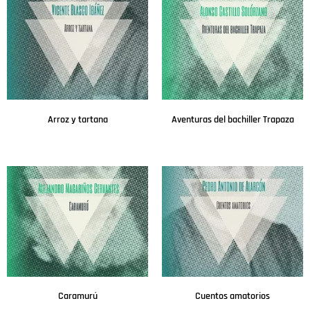
Arroz y tartana
Aventuras del bachiller Trapaza
Leer más
Leer más
Caramurú
Cuentos amatorios