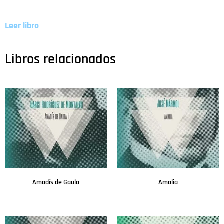
Leer libro
Libros relacionados
Amadís de Gaula
Amalia
Leer más
Leer más