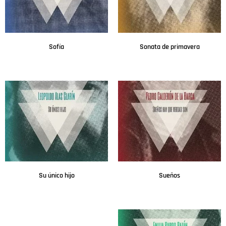
Sofía
Sonata de primavera
Leer más
Leer más
Su único hijo
Sueños
Leer más
Leer más