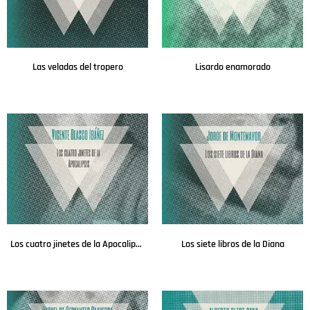
Las veladas del tropero
Lisardo enamorado
Leer más
Leer más
Los cuatro jinetes de la Apocalipsis
Los siete libros de la Diana
Leer más
Leer más