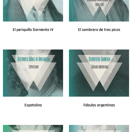
El periquillo Sarniento IV
El sombrero de tres picos
Leer más
Leer más
Espatolino
Fábulas argentinas
Leer más
Leer más