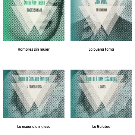
Hombres sin mujer
La buena fama
Leer más
Leer más
La española inglesa
La Galatea