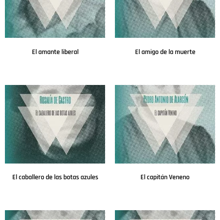
El amante liberal
El amigo de la muerte
Leer más
Leer más
El caballero de las botas azules
El capitán Veneno
Leer más
Leer más