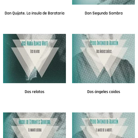
Don Quijote. La ínsula de Barataria
Don Segundo Sombra
Leer más
Leer más
Dos relatos
Dos ángeles caídos
Leer más
Leer más