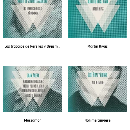
Los trabajos de Persiles y Sigismunda
Martín Rivas
Leer más
Leer más
Morsamor
Noli me tangere