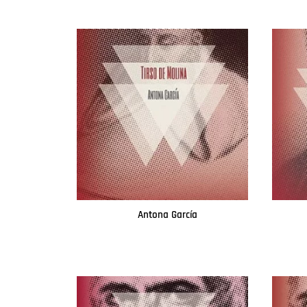
Antona García
Leer más