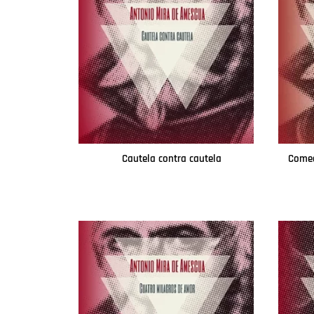
Cautela contra cautela
Comed
Leer más