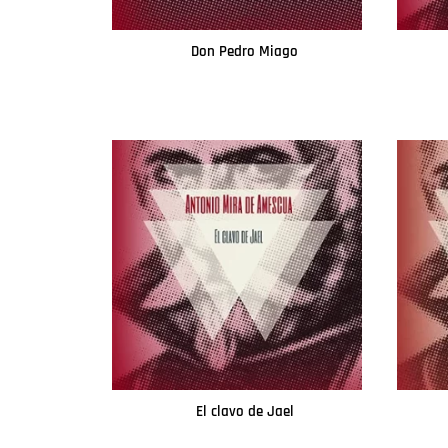
Don Pedro Miago
Leer más
El clavo de Jael
Leer más