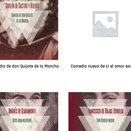
ia de don Quijote de la Mancha
Leer más
Leer más