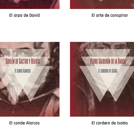
El arpa de David
El arte de conspirar
Leer más
Leer más
El conde Alarcos
El cordero de Isaías
Leer más
Leer más