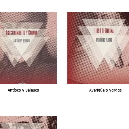
Antíoco y Seleuco
Averígüelo Vargas
Leer más
Leer más