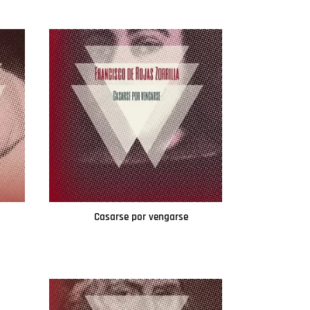
Casarse por vengarse
Leer más