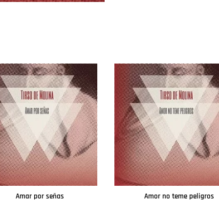
Amar por señas
Amor no teme peligros
Leer más
Leer más