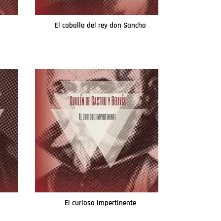
El caballo del rey don Sancho
Leer más
El curioso impertinente
Leer más