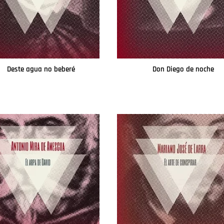
Deste agua no beberé
Don Diego de noche
Leer más
Leer más