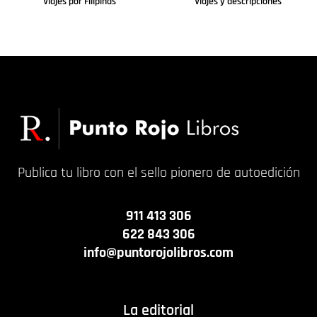
Viajes por Filipinas
Viajes y descripciones
Leer más
Leer más
Publica tu libro con el sello pionero de autoedición
911 413 306
622 843 306
info@puntorojolibros.com
La editorial