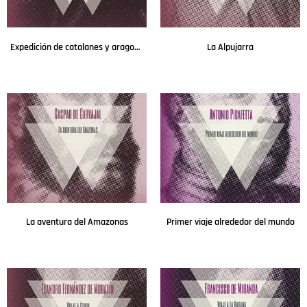
Expedición de catalanes y aragoneses al Oriente
La Alpujarra
Leer más
Leer más
La aventura del Amazonas
Primer viaje alrededor del mundo
Leer más
Leer más