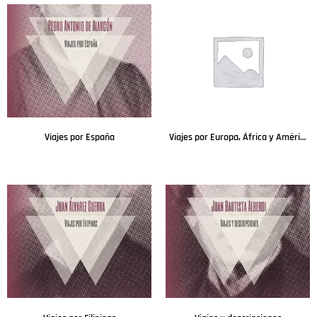
Viajes por España
Viajes por Europa, África y América 1845-1848
Leer más
Leer más