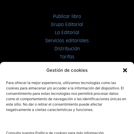
Publicar libro
Grupo Editorial
La Editorial
Servicios editoriales
Distribución
Tarifas
Enviar manuscrito
Gestión de cookies
PRL | Media
Para ofrecer la mejor experiencia, utilizamos tecnologías como las
cookies para almacenar y/o acceder a la información del dispositivo. El
consentimiento para estas tecnologías nos permitirá procesar datos
PRL | Films
como el comportamiento de navegación o las identificaciones únicas en
PRL | Play
este sitio. No dar o retirar el consentimiento puede afectar
negativamente a ciertas características y funciones.
PRL | LAB
PRL | Invierte
Blog
Consulta nuestra Política de cookies para más información.