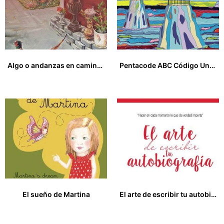
Algo o andanzas en caminos imperecederos
Pentacode ABC Código Universal de Comunicación
13,00
€
16,00
€
El sueño de Martina
El arte de escribir tu autobiografía
15,00
€
7,00
€