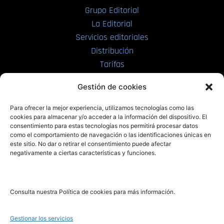
Grupo Editorial
La Editorial
Servicios editoriales
Distribución
Tarifas
Enviar manuscrito
Gestión de cookies
PRL | Media
Para ofrecer la mejor experiencia, utilizamos tecnologías como las
cookies para almacenar y/o acceder a la información del dispositivo. El
consentimiento para estas tecnologías nos permitirá procesar datos
PRL | Films
como el comportamiento de navegación o las identificaciones únicas en
PRL | Play
este sitio. No dar o retirar el consentimiento puede afectar
negativamente a ciertas características y funciones.
PRL | LAB
PRL | Invierte
Blog
Consulta nuestra Política de cookies para más información.
Noticias
Gestionar los servicios