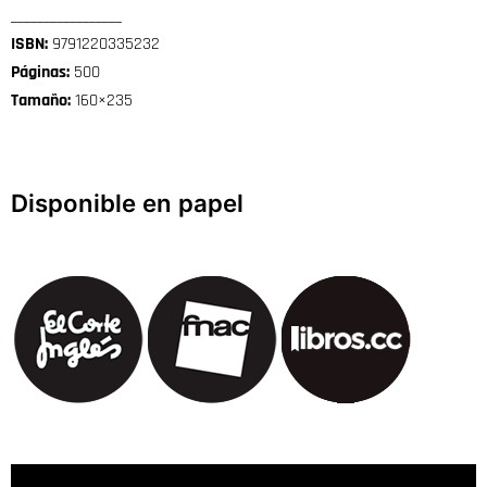
_________________
ISBN:
9791220335232
Páginas:
500
Tamaño:
160×235
Disponible en papel