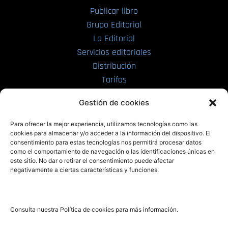
Publicar libro
Grupo Editorial
La Editorial
Servicios editoriales
Distribución
Tarifas
Enviar manuscrito
Gestión de cookies
PRL | Media
Para ofrecer la mejor experiencia, utilizamos tecnologías como las
cookies para almacenar y/o acceder a la información del dispositivo. El
consentimiento para estas tecnologías nos permitirá procesar datos
PRL | Films
como el comportamiento de navegación o las identificaciones únicas en
PRL | Play
este sitio. No dar o retirar el consentimiento puede afectar
negativamente a ciertas características y funciones.
PRL | LAB
PRL | Invierte
Blog
Consulta nuestra Política de cookies para más información.
Noticias