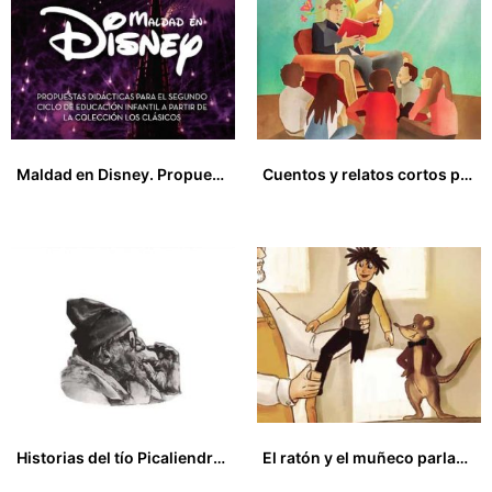
Maldad en Disney. Propuestas didácticas para el segundo ciclo de Educación infantil a partir de la colección Los clásicos
Cuentos y relatos cortos para sobrevivir
20,00
€
15,00
€
Historias del tío Picaliendres
El ratón y el muñeco parlanchín
9,00
€
10,00
€