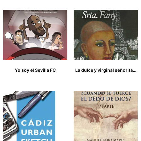
Yo soy el Sevilla FC
La dulce y virginal señorita Fany
30,00
€
15,00
€