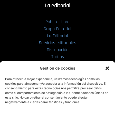
La editorial
Publicar libro
Grupo Editorial
La Editorial
Servicios editoriales
Distribución
Tarifas
Enviar manuscrito
Gestión de cookies
PRL | Media
Para ofrecer la mejor experiencia, utilizamos tecnologías como las
cookies para almacenar y/o acceder a la información del dispositivo. El
consentimiento para estas tecnologías nos permitirá procesar datos
PRL | Films
como el comportamiento de navegación o las identificaciones únicas en
PRL | Play
este sitio. No dar o retirar el consentimiento puede afectar
negativamente a ciertas características y funciones.
PRL | LAB
PRL | Invierte