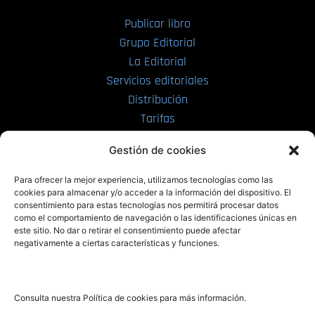
Publicar libro
Grupo Editorial
La Editorial
Servicios editoriales
Distribución
Tarifas
Enviar manuscrito
Gestión de cookies
PRL | Media
Para ofrecer la mejor experiencia, utilizamos tecnologías como las
cookies para almacenar y/o acceder a la información del dispositivo. El
consentimiento para estas tecnologías nos permitirá procesar datos
PRL | Films
como el comportamiento de navegación o las identificaciones únicas en
PRL | Play
este sitio. No dar o retirar el consentimiento puede afectar
negativamente a ciertas características y funciones.
PRL | LAB
PRL | Invierte
Blog
Consulta nuestra Política de cookies para más información.
Noticias