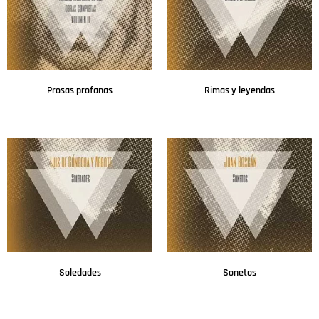
Prosas profanas
Rimas y leyendas
Leer más
Leer más
Soledades
Sonetos
Leer más
Leer más