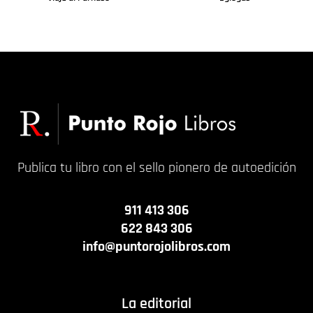
Leer más
Leer más
Publica tu libro con el sello pionero de autoedición
911 413 306
622 843 306
info@puntorojolibros.com
La editorial