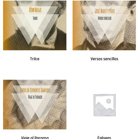
Trilce
Versos sencillos
Leer más
Leer más
Viaje al Parnaso
Églogas