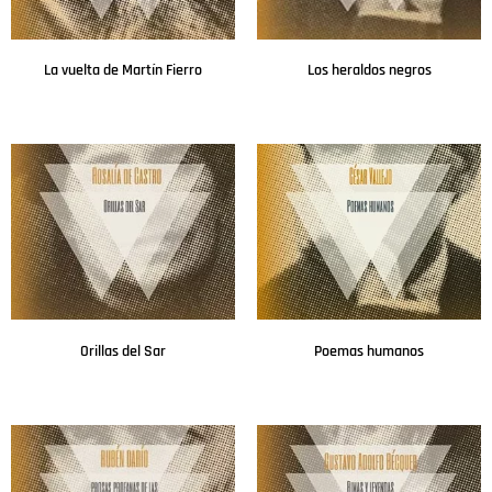
La vuelta de Martín Fierro
Los heraldos negros
Leer más
Leer más
Orillas del Sar
Poemas humanos
Leer más
Leer más