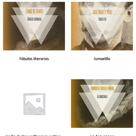
Fábulas literarias
Ismaelillo
Leer más
Leer más