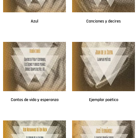
Azul
Canciones y decires
Leer más
Leer más
Cantos de vida y esperanza
Ejemplar poético
Leer más
Leer más