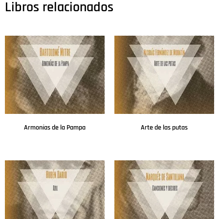
Libros relacionados
Armonías de la Pampa
Arte de las putas
Leer más
Leer más