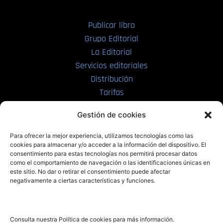
Publicar libro
Grupo Editorial
La Editorial
Servicios editoriales
Distribución
Tarifas
Enviar manuscrito
Gestión de cookies
PRL | Media
Para ofrecer la mejor experiencia, utilizamos tecnologías como las
cookies para almacenar y/o acceder a la información del dispositivo. El
consentimiento para estas tecnologías nos permitirá procesar datos
PRL | Films
como el comportamiento de navegación o las identificaciones únicas en
PRL | Play
este sitio. No dar o retirar el consentimiento puede afectar
negativamente a ciertas características y funciones.
PRL | LAB
PRL | Invierte
Blog
Consulta nuestra Política de cookies para más información.