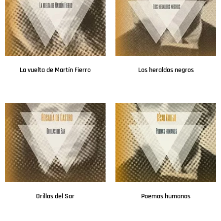
La vuelta de Martín Fierro
Los heraldos negros
Leer más
Leer más
Orillas del Sar
Poemas humanos
Leer más
Leer más