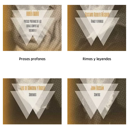
Prosas profanas
Rimas y leyendas
Leer más
Leer más