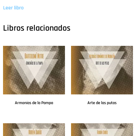
Leer libro
Libros relacionados
Armonías de la Pampa
Arte de las putas
Leer más
Leer más