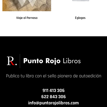
Viaje al Parnaso
Églogas
Leer más
Leer más
Publica tu libro con el sello pionero de autoedición
911 413 306
622 843 306
info@puntorojolibros.com