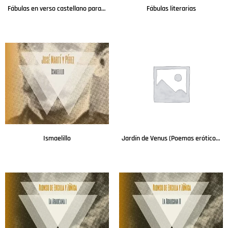
Fábulas en verso castellano para uso del Real Seminario Vascongado
Fábulas literarias
Leer más
Leer más
Ismaelillo
Jardín de Venus (Poemas eróticos)
Leer más
Leer más