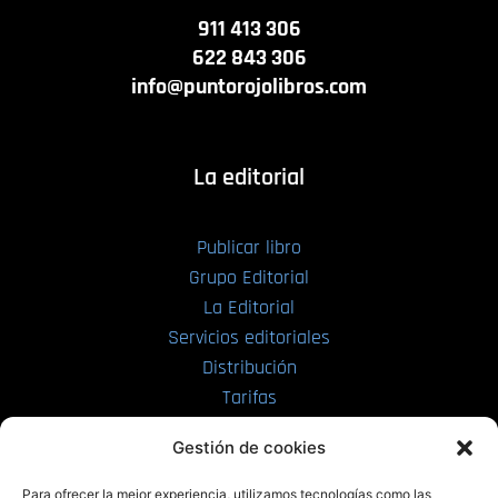
911 413 306
622 843 306
info@puntorojolibros.com
La editorial
Publicar libro
Grupo Editorial
La Editorial
Servicios editoriales
Distribución
Tarifas
Enviar manuscrito
Gestión de cookies
PRL | Media
Para ofrecer la mejor experiencia, utilizamos tecnologías como las