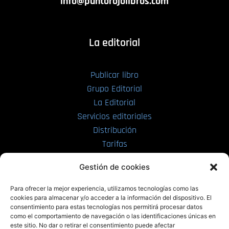
info@puntorojolibros.com
La editorial
Publicar libro
Grupo Editorial
La Editorial
Servicios editoriales
Distribución
Tarifas
Enviar manuscrito
Gestión de cookies
PRL | Media
Para ofrecer la mejor experiencia, utilizamos tecnologías como las
cookies para almacenar y/o acceder a la información del dispositivo. El
consentimiento para estas tecnologías nos permitirá procesar datos
PRL | Films
como el comportamiento de navegación o las identificaciones únicas en
PRL | Play
este sitio. No dar o retirar el consentimiento puede afectar