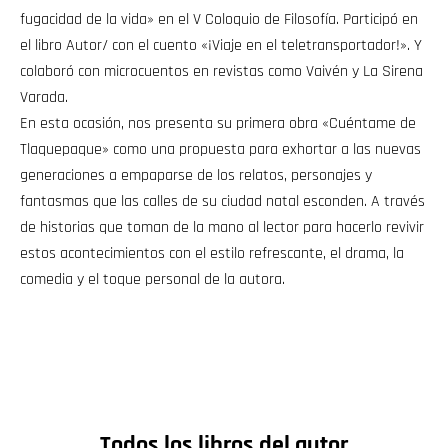
fugacidad de la vida» en el V Coloquio de Filosofía. Participó en
el libro Autor/ con el cuento «¡Viaje en el teletransportador!». Y
colaboró con microcuentos en revistas como Vaivén y La Sirena
Varada.
En esta ocasión, nos presenta su primera obra «Cuéntame de
Tlaquepaque» como una propuesta para exhortar a las nuevas
generaciones a empaparse de los relatos, personajes y
fantasmas que las calles de su ciudad natal esconden. A través
de historias que toman de la mano al lector para hacerlo revivir
estos acontecimientos con el estilo refrescante, el drama, la
comedia y el toque personal de la autora.
Todos los libros del autor