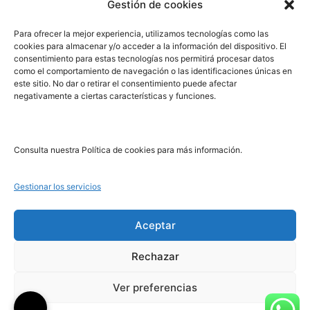
Gestión de cookies
PRL | Media
Para ofrecer la mejor experiencia, utilizamos tecnologías como las
cookies para almacenar y/o acceder a la información del dispositivo. El
consentimiento para estas tecnologías nos permitirá procesar datos
PRL | Films
como el comportamiento de navegación o las identificaciones únicas en
PRL | Play
este sitio. No dar o retirar el consentimiento puede afectar
negativamente a ciertas características y funciones.
PRL | LAB
PRL | Invierte
Blog
Consulta nuestra Política de cookies para más información.
Noticias
Gestionar los servicios
Legal
Aceptar
Rechazar
Aviso Legal
Política de Cookies
Ver preferencias
Política de Privacidad