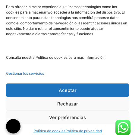
PRL | Media
Para ofrecer la mejor experiencia, utilizamos tecnologías como las
cookies para almacenar y/o acceder a la información del dispositivo. El
consentimiento para estas tecnologías nos permitirá procesar datos
PRL | Films
como el comportamiento de navegación o las identificaciones únicas en
PRL | Play
este sitio. No dar o retirar el consentimiento puede afectar
negativamente a ciertas características y funciones.
PRL | LAB
PRL | Invierte
Blog
Consulta nuestra Política de cookies para más información.
Noticias
Gestionar los servicios
Legal
Aceptar
Rechazar
Aviso Legal
Política de Cookies
Ver preferencias
Política de Privacidad
Política de cookies
Politica de privacidad