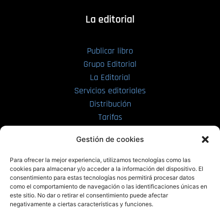
La editorial
Publicar libro
Grupo Editorial
La Editorial
Servicios editoriales
Distribución
Tarifas
Enviar manuscrito
Gestión de cookies
PRL | Media
Para ofrecer la mejor experiencia, utilizamos tecnologías como las
cookies para almacenar y/o acceder a la información del dispositivo. El
consentimiento para estas tecnologías nos permitirá procesar datos
PRL | Films
como el comportamiento de navegación o las identificaciones únicas en
PRL | Play
este sitio. No dar o retirar el consentimiento puede afectar
negativamente a ciertas características y funciones.
PRL | LAB