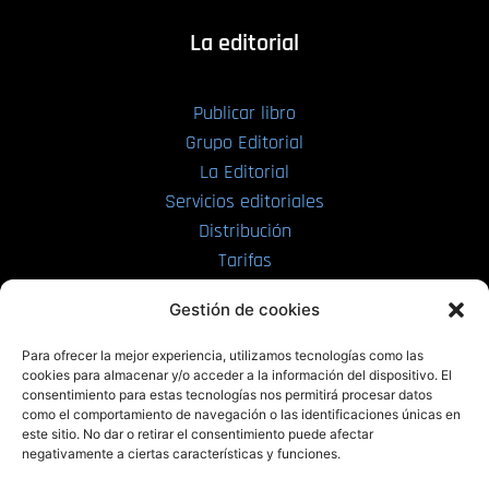
La editorial
Publicar libro
Grupo Editorial
La Editorial
Servicios editoriales
Distribución
Tarifas
Enviar manuscrito
Gestión de cookies
PRL | Media
Para ofrecer la mejor experiencia, utilizamos tecnologías como las
cookies para almacenar y/o acceder a la información del dispositivo. El
consentimiento para estas tecnologías nos permitirá procesar datos
PRL | Films
como el comportamiento de navegación o las identificaciones únicas en
PRL | Play
este sitio. No dar o retirar el consentimiento puede afectar
negativamente a ciertas características y funciones.
PRL | LAB