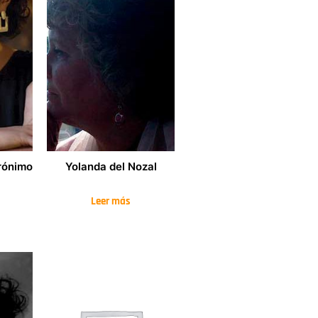
rónimo
Yolanda del Nozal
Leer más