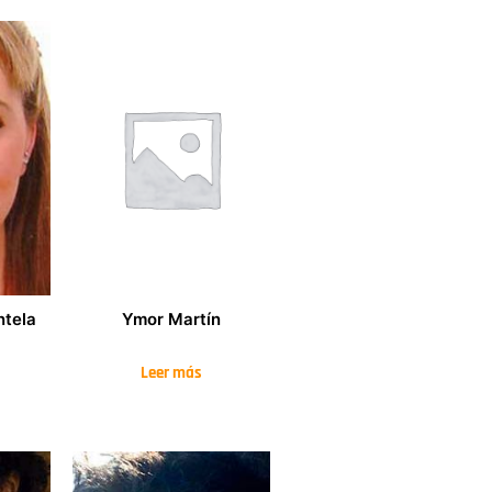
ntela
Ymor Martín
Leer más