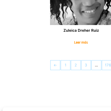
Zuleica Dreher Ruiz
Leer más
←
1
2
3
…
176