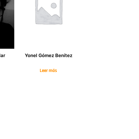
lar
Yonel Gómez Benítez
Leer más