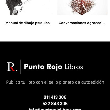
Manual de dibujo psíquico
Conversaciones Agroecológicas. Voces contra un sistema agroalimentario mundial que está devorando el planeta
12,00
€
18,50
€
Publica tu libro con el sello pionero de autoedición
911 413 306
622 843 306