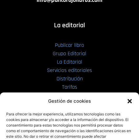
info@puntorojolibros.com
La editorial
Publicar libro
Grupo Editorial
La Editorial
Servicios editoriales
Distribución
Tarifas
Enviar manuscrito
Gestión de cookies
PRL | Media
Para ofrecer la mejor experiencia, utilizamos tecnologías como las
cookies para almacenar y/o acceder a la información del dispositivo. El
consentimiento para estas tecnologías nos permitirá procesar datos
PRL | Films
como el comportamiento de navegación o las identificaciones únicas en
PRL | Play
este sitio. No dar o retirar el consentimiento puede afectar