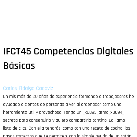
IFCT45 Competencias Digitales
Básicas
Carlos Fidalgo Cadaviz
En mis más de 20 años de experiencia formando a trabajadores he
ayudado a cientos de personas a ver al ordenador como una
herramienta útil y provechosa. Tengo un _x0093_arma_x0094_
secreta para conseguirlo y quiero compartirla contigo. La llamo
lista de clics. Con ella tendrás, como con una receta de cocina, los
pasos correctos que te permiten, con la simple ayuda de un ratón,