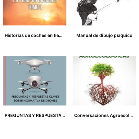
Historias de coches en tiempos difíciles. Tomo II
Manual de dibujo psíquico
25,00
€
12,00
€
PREGUNTAS Y RESPUESTAS CLAVE SOBRE NORMATIVA DE DRONES. Soluciones para implementar el RD 1036/2017
Conversaciones Agroecológicas. Voces contra un sistema agroalimentario mundial que está devorando el planeta
15,00
€
18,50
€