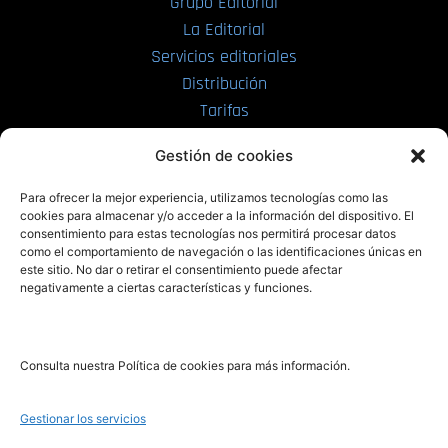
Grupo Editorial
La Editorial
Servicios editoriales
Distribución
Tarifas
Enviar manuscrito
Gestión de cookies
PRL | Media
Para ofrecer la mejor experiencia, utilizamos tecnologías como las
cookies para almacenar y/o acceder a la información del dispositivo. El
consentimiento para estas tecnologías nos permitirá procesar datos
PRL | Films
como el comportamiento de navegación o las identificaciones únicas en
PRL | Play
este sitio. No dar o retirar el consentimiento puede afectar
negativamente a ciertas características y funciones.
PRL | LAB
PRL | Invierte
Blog
Consulta nuestra Política de cookies para más información.
Noticias
Gestionar los servicios