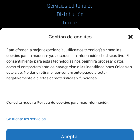
Servicios editoriales
Distribución
Tarifas
Enviar manuscrito
Gestión de cookies
PRL | Media
Para ofrecer la mejor experiencia, utilizamos tecnologías como las
cookies para almacenar y/o acceder a la información del dispositivo. El
consentimiento para estas tecnologías nos permitirá procesar datos
PRL | Films
como el comportamiento de navegación o las identificaciones únicas en
PRL | Play
este sitio. No dar o retirar el consentimiento puede afectar
negativamente a ciertas características y funciones.
PRL | LAB
PRL | Invierte
Blog
Consulta nuestra Política de cookies para más información.
Noticias
Gestionar los servicios
Legal
Aceptar