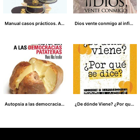
Manual casos prácticos. Ascenso a oficial/subinspector Cuerpo Nacional de Policía
Dios vente conmigo al infierno
25,00
€
12,00
€
Autopsia a las democracias patateras
¿De dónde Viene? ¿Por qué se dice?
15,00
€
0,00
€