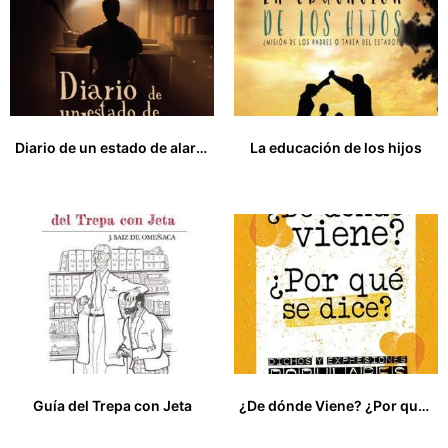
Diario de un estado de alarma
La educación de los hijos
14,00
€
19,00
€
Guía del Trepa con Jeta
¿De dónde Viene? ¿Por qué se dice?
24,00
€
0,00
€