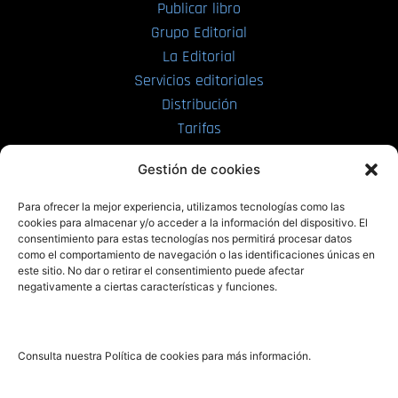
Publicar libro
Grupo Editorial
La Editorial
Servicios editoriales
Distribución
Tarifas
Enviar manuscrito
Gestión de cookies
PRL | Media
Para ofrecer la mejor experiencia, utilizamos tecnologías como las
cookies para almacenar y/o acceder a la información del dispositivo. El
consentimiento para estas tecnologías nos permitirá procesar datos
PRL | Films
como el comportamiento de navegación o las identificaciones únicas en
PRL | Play
este sitio. No dar o retirar el consentimiento puede afectar
negativamente a ciertas características y funciones.
PRL | LAB
PRL | Invierte
Blog
Consulta nuestra Política de cookies para más información.
Noticias