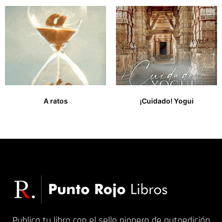
A ratos
¡Cuidado! Yogui
13,00
€
35,99
€
Publica tu libro con el sello pionero de autoedición