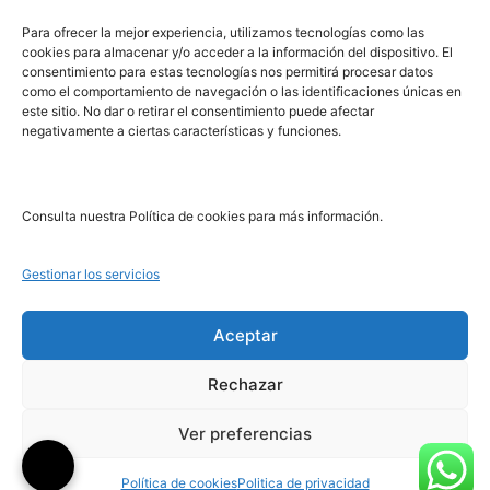
PRL | Media
Para ofrecer la mejor experiencia, utilizamos tecnologías como las
cookies para almacenar y/o acceder a la información del dispositivo. El
consentimiento para estas tecnologías nos permitirá procesar datos
PRL | Films
como el comportamiento de navegación o las identificaciones únicas en
PRL | Play
este sitio. No dar o retirar el consentimiento puede afectar
negativamente a ciertas características y funciones.
PRL | LAB
PRL | Invierte
Blog
Consulta nuestra Política de cookies para más información.
Noticias
Gestionar los servicios
Legal
Aceptar
Rechazar
Aviso Legal
Política de Cookies
Ver preferencias
Política de Privacidad
Política de cookies
Politica de privacidad