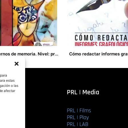
Cuadernos de memoria. Nivel: preventivos
€
15,00
€
 para
para estas
gación o las
itorial
PRL | Media
de afectar
PRL | Films
r libro
PRL | Play
Editorial
PRL | LAB
torial