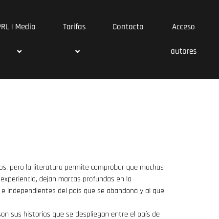
PRL | Media
Tarifas
Contacto
Acceso
autores
cos, pero la literatura permite comprobar que muchas
 experiencia, dejan marcas profundas en la
s e independientes del país que se abandona y al que
s son sus historias que se despliegan entre el país de