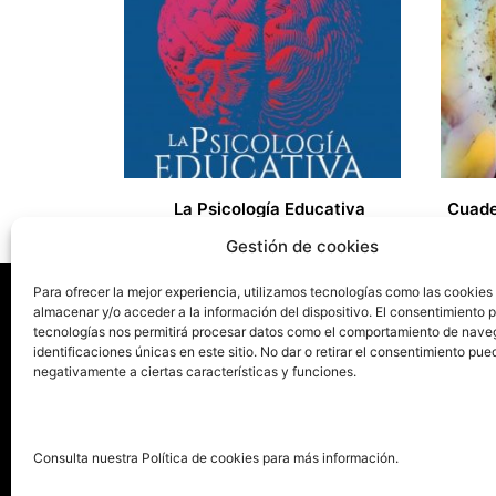
La Psicología Educativa
35,00
€
23,00
Gestión de cookies
Para ofrecer la mejor experiencia, utilizamos tecnologías como las cookies
almacenar y/o acceder a la información del dispositivo. El consentimiento 
tecnologías nos permitirá procesar datos como el comportamiento de nave
La ed
identificaciones únicas en este sitio. No dar o retirar el consentimiento pue
negativamente a ciertas características y funciones.
Publica tu libro con el sello
Publica
pionero de autoedición
Grupo 
Consulta nuestra Política de cookies para más información.
La Edi