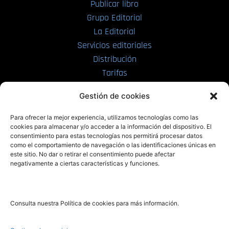
Publicar libro
Grupo Editorial
La Editorial
Servicios editoriales
Distribución
Tarifas
Enviar manuscrito
Gestión de cookies
PRL | Media
Para ofrecer la mejor experiencia, utilizamos tecnologías como las
cookies para almacenar y/o acceder a la información del dispositivo. El
consentimiento para estas tecnologías nos permitirá procesar datos
PRL | Films
como el comportamiento de navegación o las identificaciones únicas en
PRL | Play
este sitio. No dar o retirar el consentimiento puede afectar
negativamente a ciertas características y funciones.
PRL | LAB
PRL | Invierte
Blog
Consulta nuestra Política de cookies para más información.
Noticias