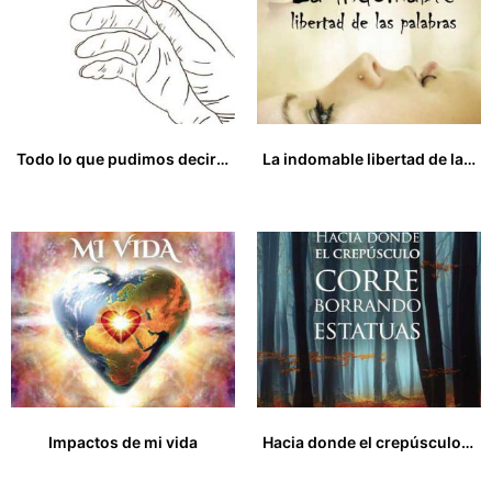
Todo lo que pudimos decirnos
La indomable libertad de las palabras
12,90
€
12,00
€
Impactos de mi vida
Hacia donde el crepúsculo corre borrando estatuas
12,00
€
12,00
€