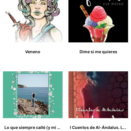
Veneno
Dime si me quieres
14,00
€
15,95
€
Lo que siempre callé (y mi jardín de mariposas)
I Cuentos de Al-Ándalus. Los Amantes del Hamman