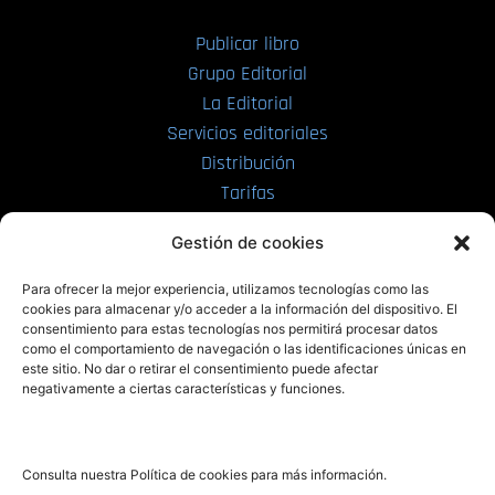
Publicar libro
Grupo Editorial
La Editorial
Servicios editoriales
Distribución
Tarifas
Enviar manuscrito
Gestión de cookies
PRL | Media
Para ofrecer la mejor experiencia, utilizamos tecnologías como las
cookies para almacenar y/o acceder a la información del dispositivo. El
consentimiento para estas tecnologías nos permitirá procesar datos
PRL | Films
como el comportamiento de navegación o las identificaciones únicas en
PRL | Play
este sitio. No dar o retirar el consentimiento puede afectar
negativamente a ciertas características y funciones.
PRL | LAB
PRL | Invierte
Blog
Consulta nuestra Política de cookies para más información.
Noticias