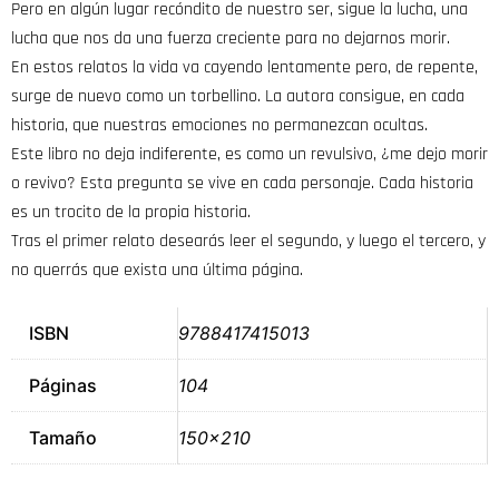
Pero en algún lugar recóndito de nuestro ser, sigue la lucha, una
lucha que nos da una fuerza creciente para no dejarnos morir.
En estos relatos la vida va cayendo lentamente pero, de repente,
surge de nuevo como un torbellino. La autora consigue, en cada
historia, que nuestras emociones no permanezcan ocultas.
Este libro no deja indiferente, es como un revulsivo, ¿me dejo morir
o revivo? Esta pregunta se vive en cada personaje. Cada historia
es un trocito de la propia historia.
Tras el primer relato desearás leer el segundo, y luego el tercero, y
no querrás que exista una última página.
ISBN
9788417415013
Páginas
104
Tamaño
150×210