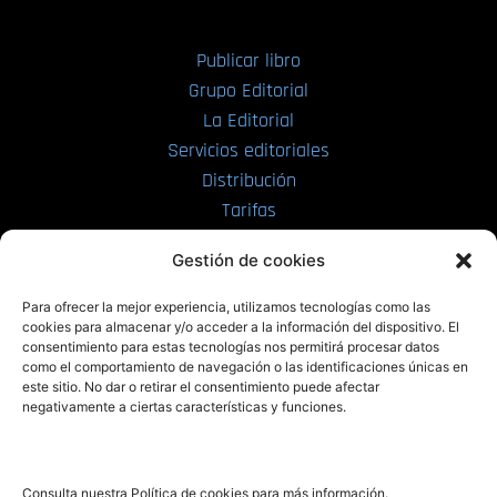
Publicar libro
Grupo Editorial
La Editorial
Servicios editoriales
Distribución
Tarifas
Enviar manuscrito
Gestión de cookies
PRL | Media
Para ofrecer la mejor experiencia, utilizamos tecnologías como las
cookies para almacenar y/o acceder a la información del dispositivo. El
consentimiento para estas tecnologías nos permitirá procesar datos
PRL | Films
como el comportamiento de navegación o las identificaciones únicas en
PRL | Play
este sitio. No dar o retirar el consentimiento puede afectar
negativamente a ciertas características y funciones.
PRL | LAB
PRL | Invierte
Blog
Consulta nuestra Política de cookies para más información.