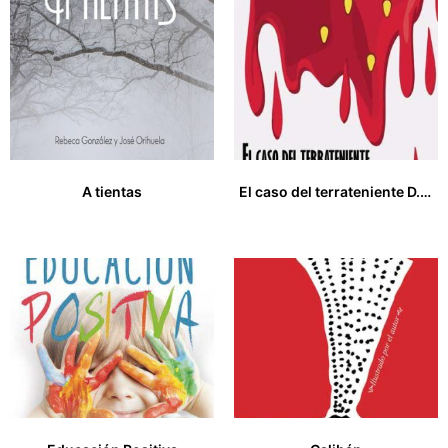
A tientas
El caso del terrateniente D. Lucas Ruáz de la Peña
17,00
€
15,00
€